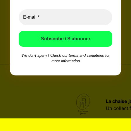
We don't spam ! Check our
terms and conditions
for
more information
La chaise 
Un collecti