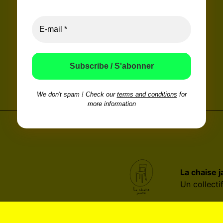
We don't spam ! Check our
terms and conditions
for
more information
La chaise 
Un collecti