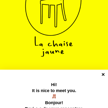
La chaise jaune
Un collectif tentaculaire qui publie des zines
Hi!
It is nice to meet you.
Bonjour!
zines