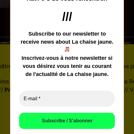
///
Subscribe to our newsletter
to
receive news about La chaise jaune.
Inscrivez-vous à notre newsletter si
âtre Trois P’tits Tours, Morges. Textes La chaise
vous désirez vous tenir au courant
de l'actualité de La chaise jaune.
los / Antonin Noël / Nathalie Prod’hom / Pauline 
//
Prise de son
// Vincent Triponez //
Montage
// V