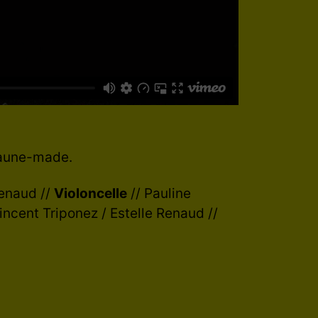
 jaune-made.
Renaud //
Violoncelle
// Pauline
incent Triponez / Estelle Renaud //