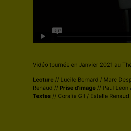
Vidéo tournée en Janvier 2021 au Thé
Lecture
// Lucile Bernard / Marc Desp
Renaud //
Prise d’image
// Paul Lëon 
Textes
// Coralie Gil / Estelle Renaud