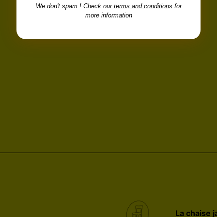
We don't spam ! Check our
terms and conditions
for
more information
La chaise 