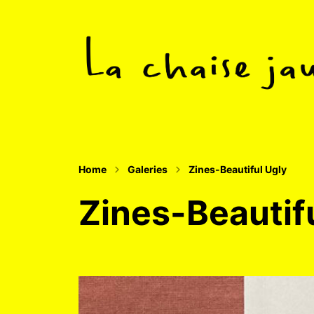
Un collectif tentaculaire qui publie des 
Home
Galeries
Zines-Beautiful Ugly
Zines-Beautif