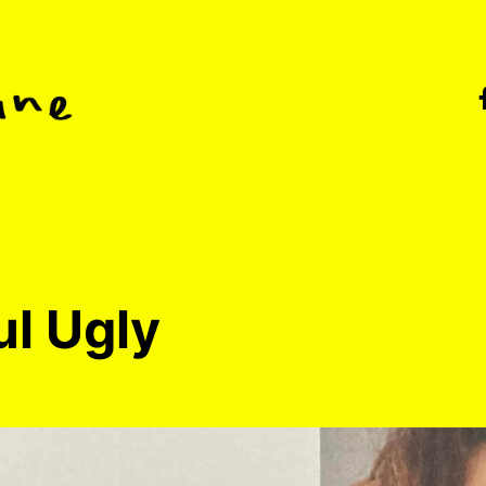
zines
ul Ugly