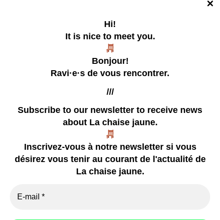
Hi!
It is nice to meet you.
La chaise jaune
Bonjour!
Un collectif tentaculaire qui publie des zines
Ravi·e·s de vous rencontrer.
///
Subscribe to our newsletter
to receive news
about La chaise jaune.
zines
Inscrivez-vous à notre newsletter si vous
à venir
désirez vous tenir au courant de l'actualité de
déjà passé
La chaise jaune.
vidéo
presse