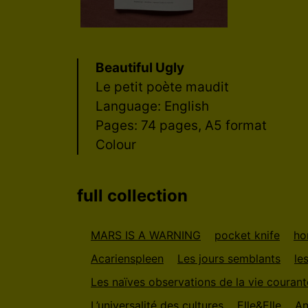
Beautiful Ugly
Le petit poète maudit
Language: English
Pages: 74 pages, A5 format
Colour
full collection
MARS IS A WARNING
pocket knife
ho
Acarienspleen
Les jours semblants
le
Les naïves observations de la vie couran
L’universalité des cultures
Elle&Elle
An