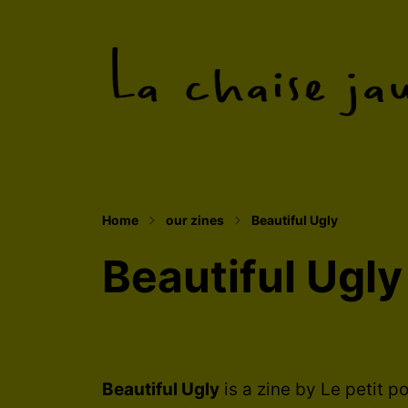
A tentacular collective making zines
Home
our zines
Beautiful Ugly
Beautiful Ugly
Beautiful Ugly
is a zine by Le petit p