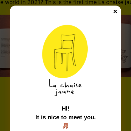
e world in 2021? This is the first time La chaise ja
Hi!
It is nice to meet you.