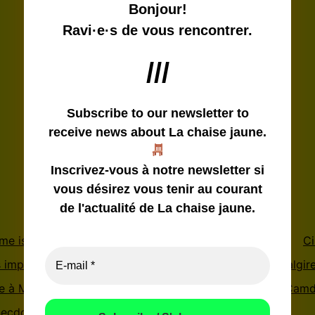
Bonjour!
Ravi·e·s de vous rencontrer.
///
Subscribe to our newsletter
to
receive news about La chaise jaune.
Inscrivez-vous à notre newsletter si
vous désirez vous tenir au courant
de l'actualité de La chaise jaune.
me is not a safe place
Confiture de poèmes
CODE
Ci
s impassages
les impassages (limited edition)
nostalgir
te à Montréal
Attachement
Le Festin / The Feast
Camd
ecdotisme Londonien
Espace-Temps