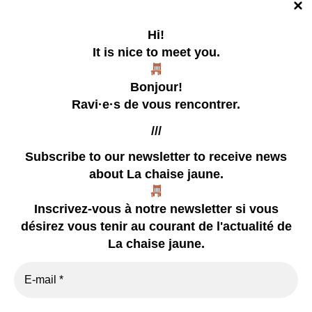
Hi!
It is nice to meet you.
La chaise jaune
Bonjour!
Un collectif tentaculaire qui publie des zines
Ravi·e·s de vous rencontrer.
///
Subscribe to our newsletter
to receive news
about La chaise jaune.
our zines
Inscrivez-vous à notre newsletter si vous
coming soon
désirez vous tenir au courant de l'actualité de
already happened
La chaise jaune.
video
press